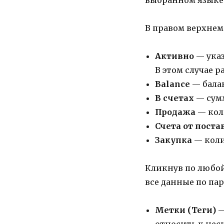
В правом верхнем
Активно
— указ
В этом случае 
Balance
— балан
В счетах
— сумм
Продажа
— кол
Счета от пост
Закупка
— коли
Кликнув по любой
все данные по па
Метки (Теги)
—
относить к нес