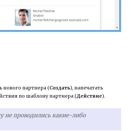
ть нового партнера (
Создать
), напечатать
йствия по шаблону партнера (
Действие
).
му не проводились какие-либо