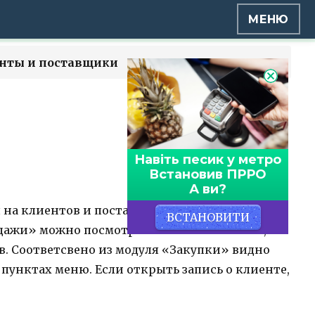
МЕНЮ
нты и поставщики
Навіть песик у метро
Встановив ПРРО
А ви?
я на клиентов и поставщиков. Данные списки
ВСТАНОВИТИ
одажи» можно посмотреть список клиентов, но
в. Соответсвено из модуля «Закупки» видно
 пунктах меню. Если открыть запись о клиенте,