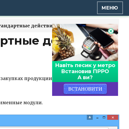
МЕНЮ
тандартные действия
артные действия
Навіть песик у метро
Встановив ПРРО
А ви?
и закупках продукции. Полный функционал,
ВСТАНОВИТИ
оименные модули.