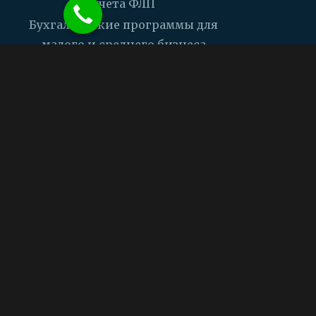
учета ФЛП
Бухгалтерские программы для
малого и среднего бизнеса
Программа для кассы с ПРРО
Компания
Контакты
Цены
Задать вопрос
Поддержка
Частые вопросы
Видео
Поддержка