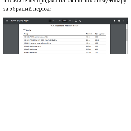
побачите всі продажі на касі по кожному товару
за обраний період: