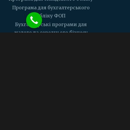
Програма для бухгалтерського
обліку ФОП
Бухгалтерські програми для
малого та середнього бізнесу
Програма для каси з ПРРО
Компанія
Контакти
Ціни
Задати питання
Підтримка
Поширені питання
Відео